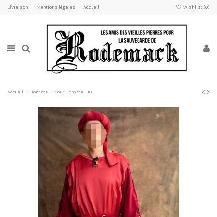
Livraison
Mentions légales
Accueil
Wishlist (
0
)
Accueil
Homme
Cour Homme H10