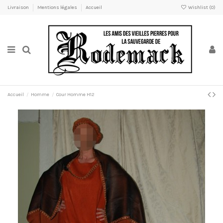
Livraison
Mentions légales
Accueil
Wishlist (
0
)
Accueil
Homme
Cour Homme H12