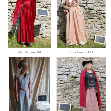
Cour Femme F97
Cour Femme F98