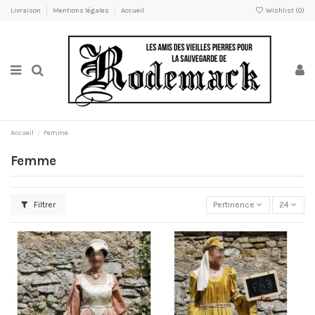
Livraison
Mentions légales
Accueil
Wishlist (
0
)
Accueil
Femme
Femme
Filtrer
Pertinence
24