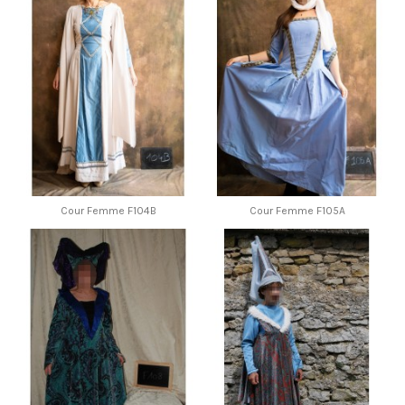
Cour Femme F104B
Cour Femme F105A